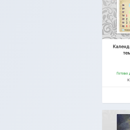
Календ
те
Готово 