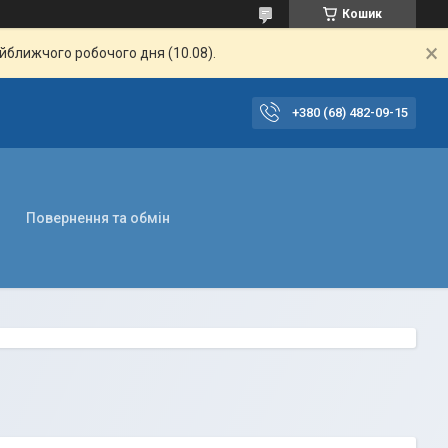
Кошик
айближчого робочого дня (10.08).
+380 (68) 482-09-15
Повернення та обмін