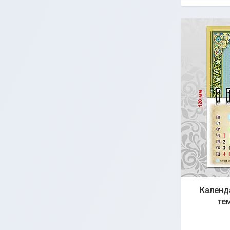
Календ
те