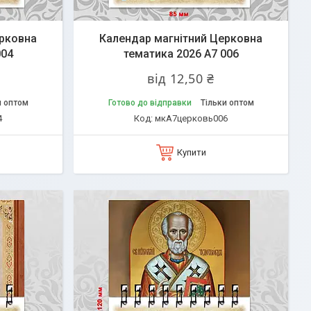
ерковна
Календар магнітний Церковна
004
тематика 2026 А7 006
від 12,50 ₴
и оптом
Готово до відправки
Тільки оптом
4
мкА7церковь006
Купити