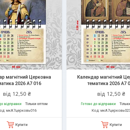
ар магнітний Церковна
Календар магнітний Ц
матика 2026 А7 016
тематика 2026 А7 
від 12,50 ₴
від 12,50 ₴
до відправки
Тільки оптом
Готово до відправки
Тільк
мкА7церковь016
мкА7церковь02
Купити
Купити