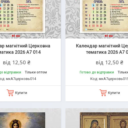
ар магнітний Церковна
Календар магнітний Ц
матика 2026 А7 014
тематика 2026 А7 
від 12,50 ₴
від 12,50 ₴
до відправки
Тільки оптом
Готово до відправки
Тільк
мкА7церковь014
мкА7церковь01
Купити
Купити