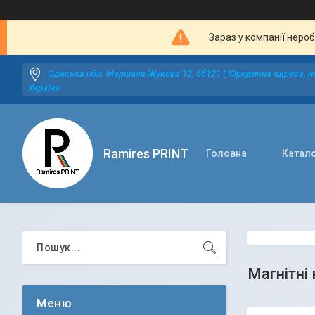
Зараз у компанії неро
Одеська обл. Маршала Жукова 12, 65121 ( Юридична адреса, не
Україна
Ramires PRINT
Головна
Катал
Магнітні