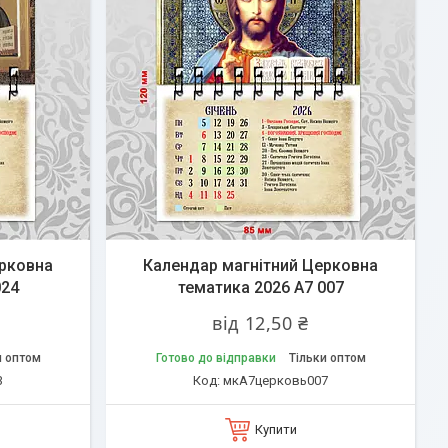
ерковна
Календар магнітний Церковна
024
тематика 2026 А7 007
від 12,50 ₴
и оптом
Готово до відправки
Тільки оптом
3
мкА7церковь007
Купити