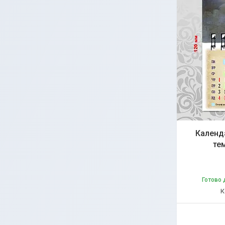
Календ
те
Готово 