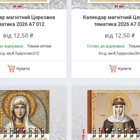
ар магнітний Церковна
Календар магнітний Ц
матика 2026 А7 012
тематика 2026 А7 
від 12,50 ₴
від 12,50 ₴
до відправки
Тільки оптом
Готово до відправки
Тільк
мкА7церковь012
мкА7церковь00
Купити
Купити