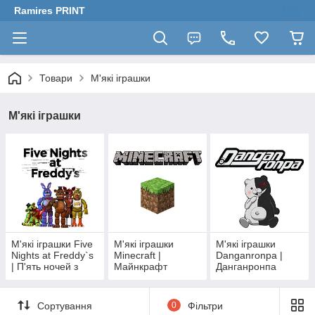
Ramires PRINT
Товари
М'які іграшки
М'які іграшки
М'які іграшки Five
М'які іграшки
М'які іграшки
Nights at Freddy`s
Minecraft |
Danganronpa |
| П'ять ночей з
Майнкрафт
Данганронпа
Фредді
Сортування
0
Фільтри