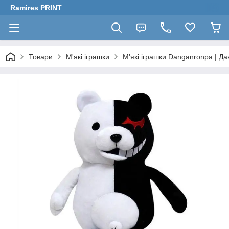
Ramires PRINT
Товари
М'які іграшки
М'які іграшки Danganronpa | Д