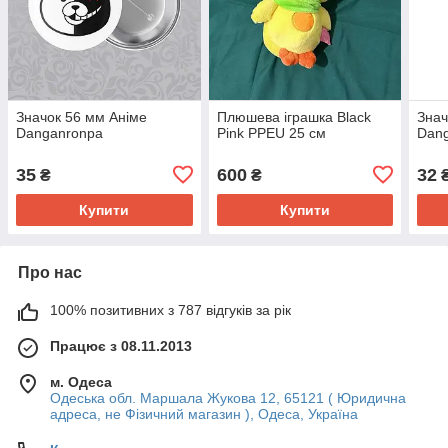
Значок 56 мм Аніме
Плюшева іграшка Black
Знач
Danganronpa
Pink PPEU 25 см
Dan
35
600
32
₴
₴
Купити
Купити
Про нас
100% позитивних з 787 відгуків за рік
Працює з 08.11.2013
м. Одеса
Одеська обл. Маршала Жукова 12, 65121 ( Юридична
адреса, не Фізичний магазин ), Одеса, Україна