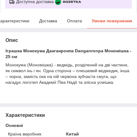
Доступна доставка
арактеристики
Доставка
Оплата
Умови повернення
Опис
Іграшка Монокума Данганронпа Danganronpa Мономішка -
25 см
Монокума (Мономішка) - ведмідь, розділений на дві частини,
як символ інь і ян. Одна сторона – плюшевий ведмедик, інша
– чорна, замість ока на ній червона зубчаста смуга, що
нагадує логотип Академії Піка Надії та злісна усмішка.
Характеристики
Основні
Країна виробник
Китай