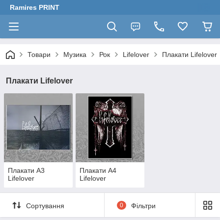
Ramires PRINT
Товари
Музика
Рок
Lifelover
Плакати Lifelover
Плакати Lifelover
Плакати А3
Плакати А4
Lifelover
Lifelover
Сортування
0
Фільтри