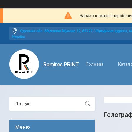
Зараз у компанії неробочи
Одеська обл. Маршала Жукова 12, 65121 ( Юридична адреса, не
Україна
Ramires PRINT
Головна
Катал
Голограф