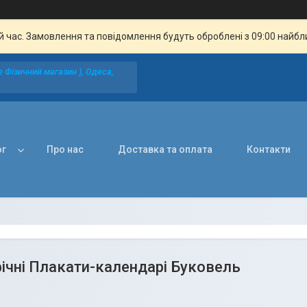
й час. Замовлення та повідомлення будуть оброблені з 09:00 найбли
 Фізичний магазин ), Одеса,
ог
Про нас
Доставка та оплата
Контакти
ічні Плакати-календарі Буковель