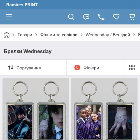
Ramires PRINT
Товари
Фільми та серіали
Wednesday / Венздей
Брелки Wednesday
Сортування
0
Фільтри