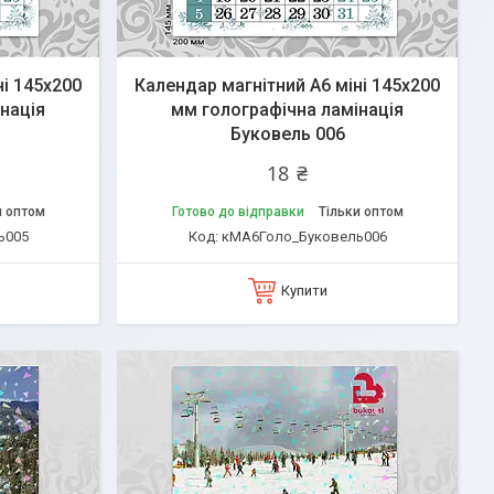
ні 145х200
Календар магнітний А6 міні 145х200
нація
мм голографічна ламінація
Буковель 006
18 ₴
и оптом
Готово до відправки
Тільки оптом
ь005
кМА6Голо_Буковель006
Купити