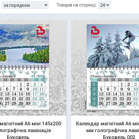
магнітний А6 міні 145х200
Календар магнітний А6 мі
лографічна ламінація
мм голографічна ламі
Буковель
Буковель 002