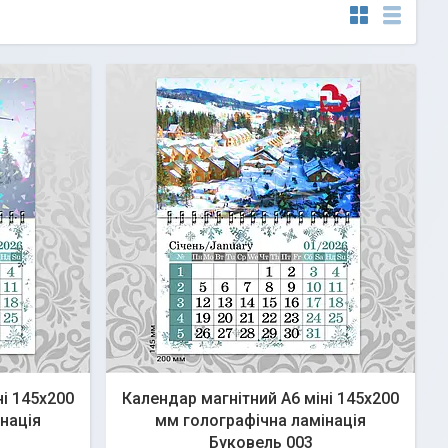
ні 145х200
Календар магнітний А6 міні 145х200
нація
мм голографічна ламінація
Буковель 003