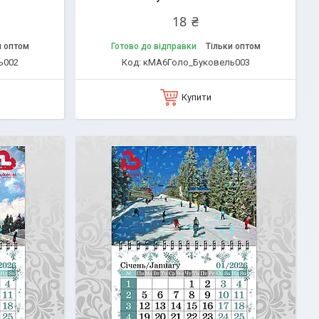
18 ₴
и оптом
Готово до відправки
Тільки оптом
ь002
кМА6Голо_Буковель003
Купити