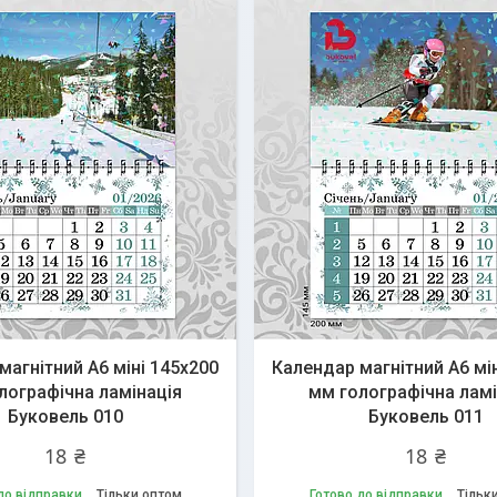
магнітний А6 міні 145х200
Календар магнітний А6 мі
лографічна ламінація
мм голографічна ламі
Буковель 010
Буковель 011
18 ₴
18 ₴
до відправки
Тільки оптом
Готово до відправки
Тільк