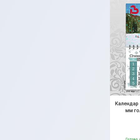
Календар 
мм го
Готово 