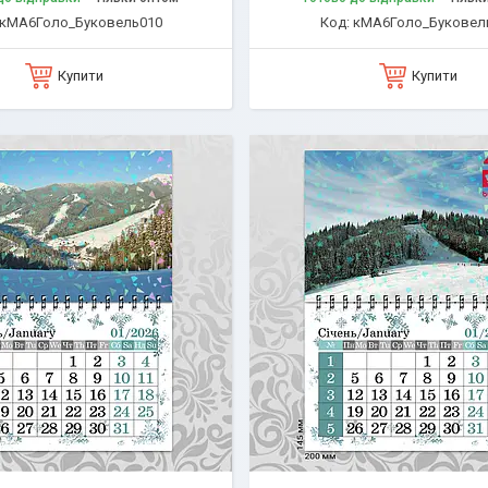
кМА6Голо_Буковель010
кМА6Голо_Буковел
Купити
Купити