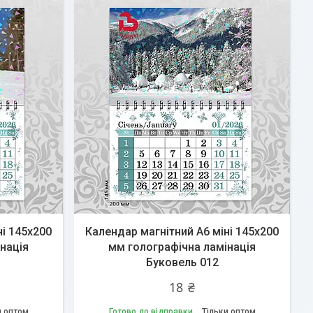
ні 145х200
Календар магнітний А6 міні 145х200
нація
мм голографічна ламінація
Буковель 012
18 ₴
и оптом
Готово до відправки
Тільки оптом