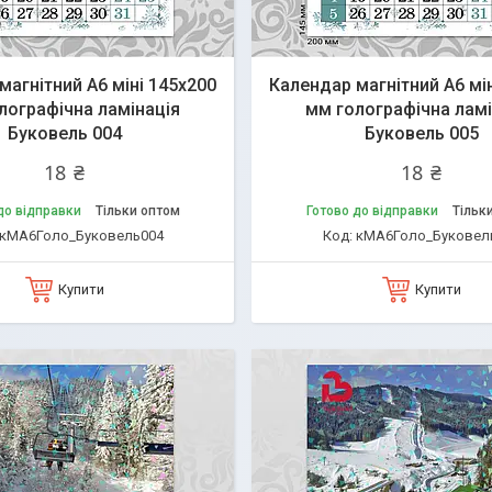
магнітний А6 міні 145х200
Календар магнітний А6 мі
лографічна ламінація
мм голографічна ламі
Буковель 004
Буковель 005
18 ₴
18 ₴
до відправки
Тільки оптом
Готово до відправки
Тільк
кМА6Голо_Буковель004
кМА6Голо_Буковел
Купити
Купити