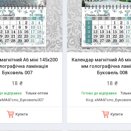
магнітний А6 міні 145х200
Календар магнітний А6 мі
лографічна ламінація
мм голографічна ламі
Буковель 007
Буковель 008
18 ₴
18 ₴
до відправки
Тільки оптом
Готово до відправки
Тільк
кМА6Голо_Буковель007
кМА6Голо_Буковел
Купити
Купити