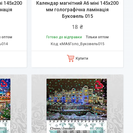
ні 145х200
Календар магнітний А6 міні 145х200
нація
мм голографічна ламінація
Буковель 015
18 ₴
и оптом
Готово до відправки
Тільки оптом
ь014
кМА6Голо_Буковель015
Купити