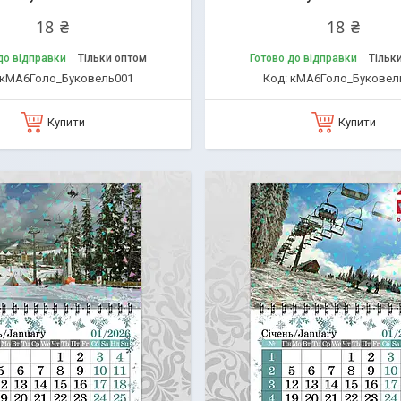
18 ₴
18 ₴
до відправки
Тільки оптом
Готово до відправки
Тільк
кМА6Голо_Буковель001
кМА6Голо_Буковел
Купити
Купити