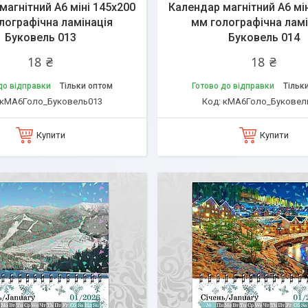
магнітний А6 міні 145х200
Календар магнітний А6 мі
лографічна ламінація
мм голографічна ламі
Буковель 013
Буковель 014
18 ₴
18 ₴
до відправки
Тільки оптом
Готово до відправки
Тільк
кМА6Голо_Буковель013
кМА6Голо_Буковел
Купити
Купити