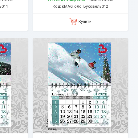
ь011
кМА6Голо_Буковель012
Купити