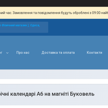
чий час. Замовлення та повідомлення будуть оброблені з 09:00 най
 Фізичний магазин ), Одеса,
ог
Про нас
Доставка та оплата
Контакти
ічні календарі А6 на магніті Буковель