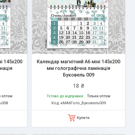
ні 145х200
Календар магнітний А6 міні 145х200
нація
мм голографічна ламінація
Буковель 009
18 ₴
и оптом
Готово до відправки
Тільки оптом
ь008
кМА6Голо_Буковель009
Купити