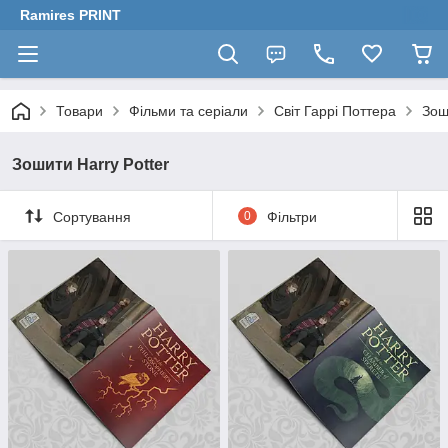
Ramires PRINT
Товари
Фільми та серіали
Світ Гаррі Поттера
Зош
Зошити Harry Potter
Сортування
0
Фільтри