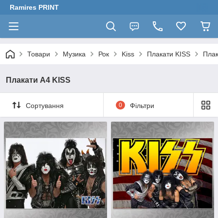
Ramires PRINT
Товари
Музика
Рок
Kiss
Плакати KISS
Плак
Плакати А4 KISS
Сортування
0
Фільтри