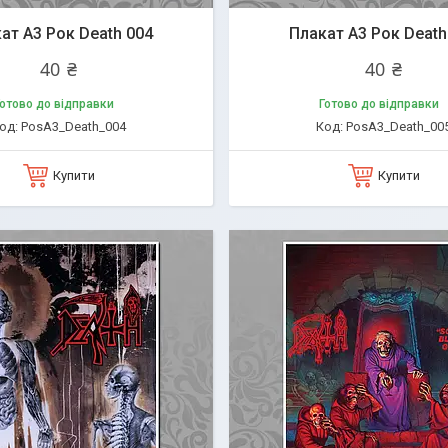
ат А3 Рок Death 004
Плакат А3 Рок Death
40 ₴
40 ₴
отово до відправки
Готово до відправки
PosA3_Death_004
PosA3_Death_00
Купити
Купити