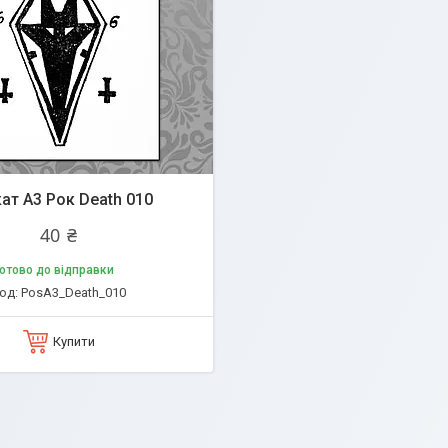
ат А3 Рок Death 010
40 ₴
отово до відправки
PosA3_Death_010
Купити