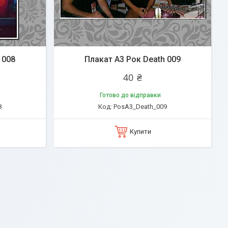
 008
Плакат А3 Рок Death 009
40 ₴
Готово до відправки
8
PosA3_Death_009
Купити