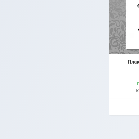
Плак
Г