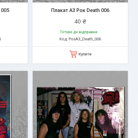
 005
Плакат А3 Рок Death 006
40 ₴
Готово до відправки
5
PosA3_Death_006
Купити