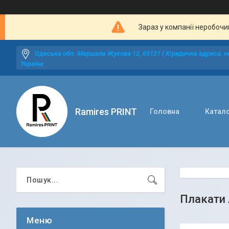
Зараз у компанії неробочи
Одеська обл. Маршала Жукова 12, 65121 ( Юридична адреса, не
Україна
Ramires PRINT
Головна
Катал
Плакати 