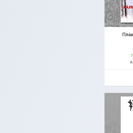
Плак
Г