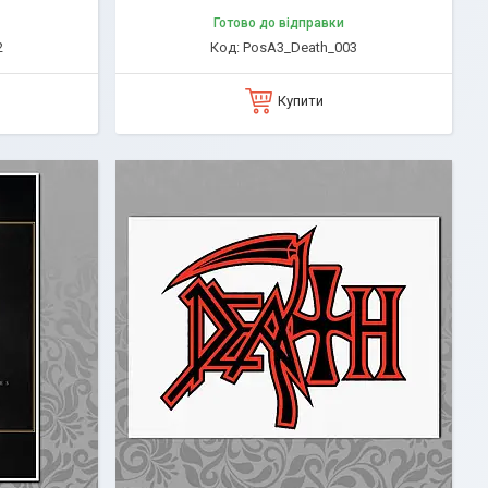
Готово до відправки
2
PosA3_Death_003
Купити