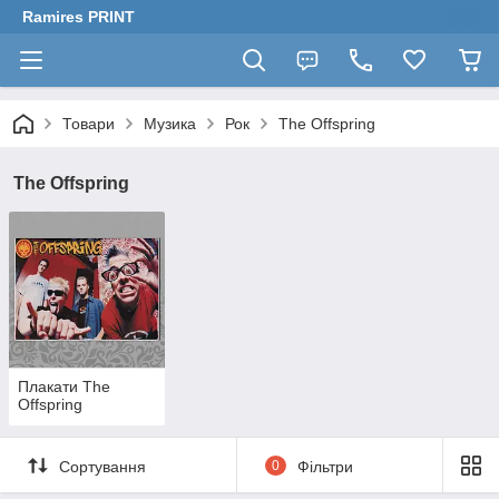
Ramires PRINT
Товари
Музика
Рок
The Offspring
The Offspring
Плакати The
Offspring
Сортування
0
Фільтри