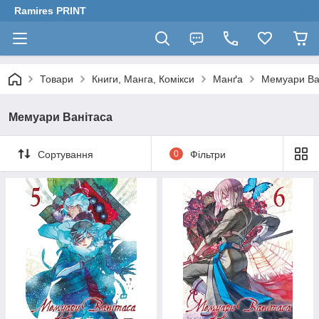
Ramires PRINT
Товари
Книги, Манга, Комікси
Манґа
Мемуари Ва
Мемуари Ванітаса
Сортування
0
Фільтри