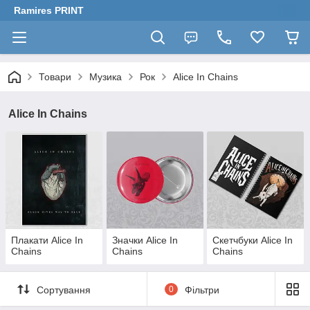
Ramires PRINT
Товари
Музика
Рок
Alice In Chains
Alice In Chains
Плакати Alice In
Значки Alice In
Скетчбуки Alice In
Chains
Chains
Chains
Сортування
0
Фільтри