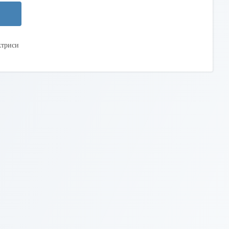
ктриси