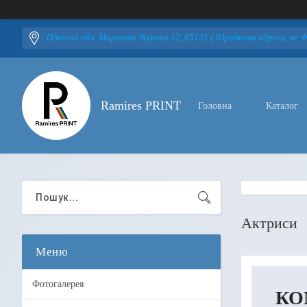
Одеська обл. Маршала Жукова 12, 65121 ( Юридична адреса, не Фі
Ramires PRINT
Головна
Каталог
Актриси
Фотогалерея
КО