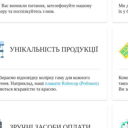
 Вас виникли питання, зателефонуйте нашому
Ми д
еру та поспілкуйтесь з ним.
їх у
УНІКАЛЬНІСТЬ ПРОДУКЦІЇ
бираємо відповідну колірну гаму для кожного
Комп
ення. Наприклад, наші
плакати Robocop (Робокоп)
тако
няються яскравістю та красою.
Ви з
ЗРУЧНІ ЗАСОБИ ОПЛАТИ