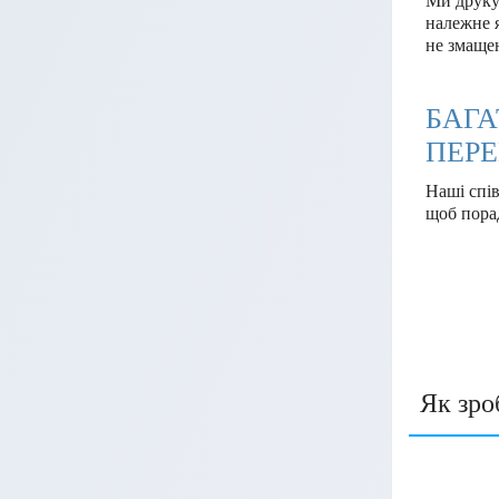
Ми друку
належне я
не змащен
БАГА
ПЕРЕ
Наші спі
щоб пора
Як зро