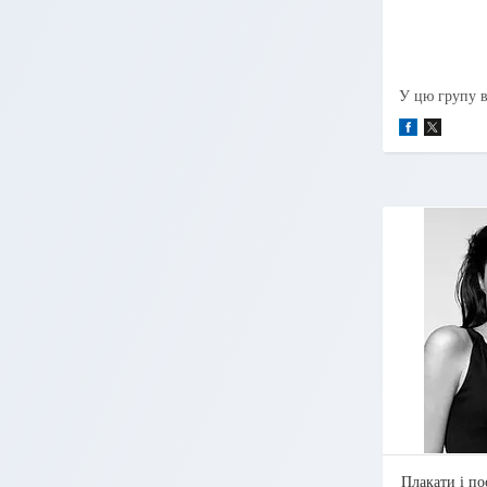
У цю групу в
Плакати і пос