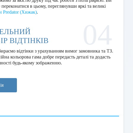
жимо за якістю друку під час роботи з поліграфією. Ви
 переконатися в цьому, переглянувши яркі та великі
и Predator (Хижак)
.
04
ТЕЛЬНИЙ
ІР ВІДТІНКІВ
ираємо відтінки з урахуванням вимог замовника та ТЗ.
ійна кольорова гама добре передасть деталі та додасть
чності будь-якому зображенню.
ія