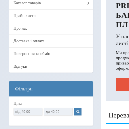
Каталог товарів
PR
БА
Прайс-листи
ПЛ
Про нас
У на
Доставка і оплата
листі
Ми про
Повернення та обмін
продук
приваб
Відгуки
оформл
Фільтри
Ціна
Перева