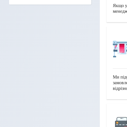
Якщо у
менедж
Ми під
замовл
відріз