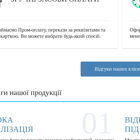
ймаємо Пром-оплату, перекази за реквізитами та
Офор
 карткою. Ви можете вибрати будь-який спосіб.
мене
Відгуки наших клієн
ги нашої продукції
01
ОКА
ВІ
ЛІЗАЦІЯ
ПІД