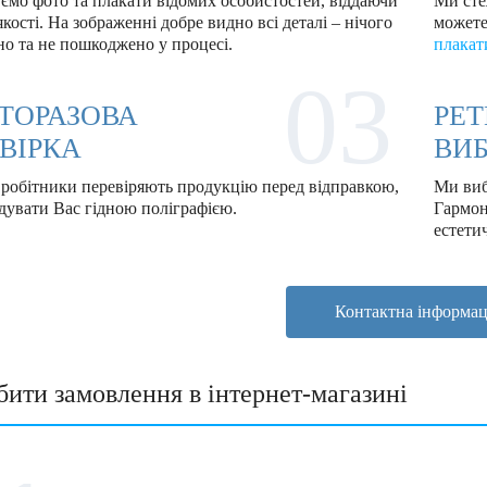
ємо фото та плакати відомих особистостей, віддаючи
Ми сте
кості. На зображенні добре видно всі деталі – нічого
можете
о та не пошкоджено у процесі.
плакат
03
ТОРАЗОВА
РЕ
ВІРКА
ВИБ
вробітники перевіряють продукцію перед відправкою,
Ми виб
дувати Вас гідною поліграфією.
Гармон
естети
Контактна інформац
бити замовлення в інтернет-магазині