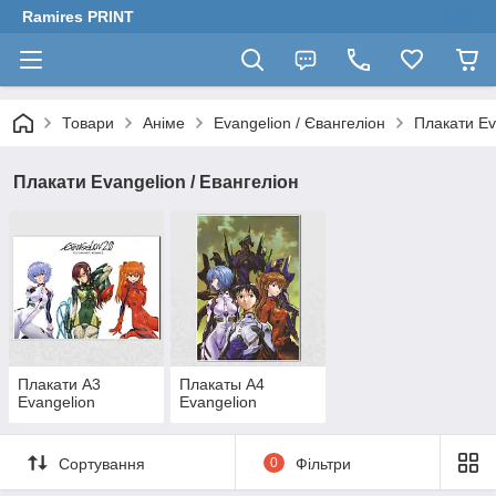
Ramires PRINT
Товари
Аніме
Evangelion / Євангеліон
Плакати Ev
Плакати Evangelion / Евангеліон
Плакати А3
Плакаты А4
Evangelion
Evangelion
Сортування
0
Фільтри