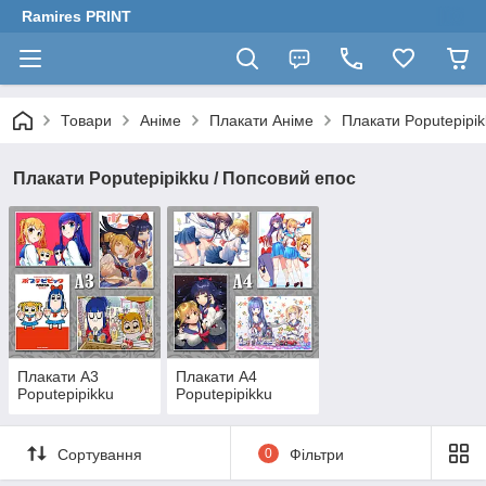
Ramires PRINT
Товари
Аніме
Плакати Аніме
Плакати Poputepipik
Плакати Poputepipikku / Попсовий епос
Плакати А3
Плакати А4
Poputepipikku
Poputepipikku
Сортування
0
Фільтри