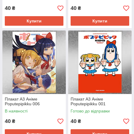
40
40
₴
₴
Купити
Купити
Плакат А3 Аніме
Плакат А3 Аніме
Poputepipikku 006
Poputepipikku 001
В наявності
Готово до відправки
40
40
₴
₴