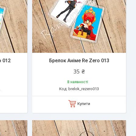
o 012
Брелок Аніме Re Zero 013
35 ₴
В наявності
2
brelok_rezero013
Купити