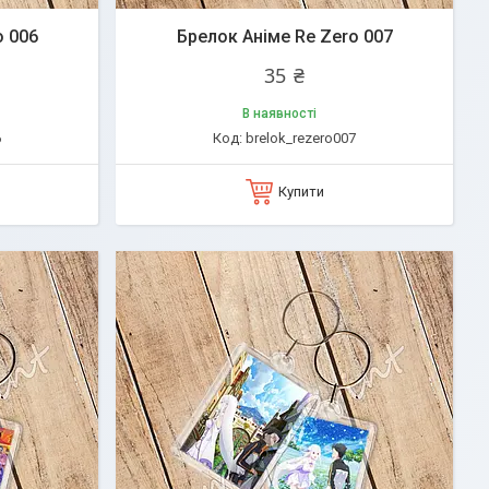
o 006
Брелок Аніме Re Zero 007
35 ₴
В наявності
6
brelok_rezero007
Купити