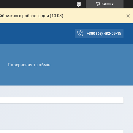
Кошик
айближчого робочого дня (10.08).
+380 (68) 482-09-15
Повернення та обмін