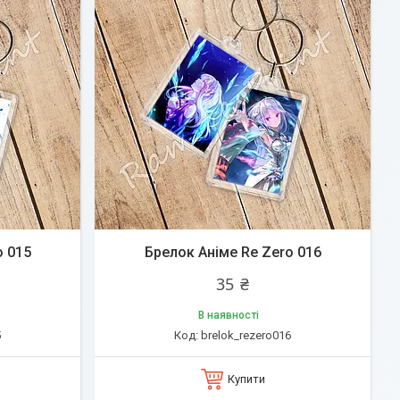
o 015
Брелок Аніме Re Zero 016
35 ₴
В наявності
5
brelok_rezero016
Купити