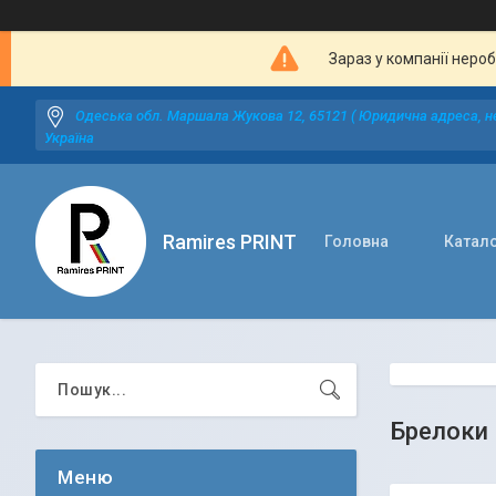
Зараз у компанії неро
Одеська обл. Маршала Жукова 12, 65121 ( Юридична адреса, не
Україна
Ramires PRINT
Головна
Катал
Брелоки 