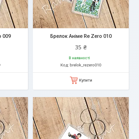
o 009
Брелок Аніме Re Zero 010
35 ₴
В наявності
9
brelok_rezero010
Купити