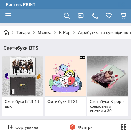
Ramires PRINT
Товари
Музика
K-Pop
Атрибутика та сувеніри по 
Скетчбуки BTS
Скетчбуки BTS 48
Скетчбуки BT21
Скетчбуки K-pop з
арк.
кремовими
листами 30
аркушів на скобі
Сортування
0
Фільтри