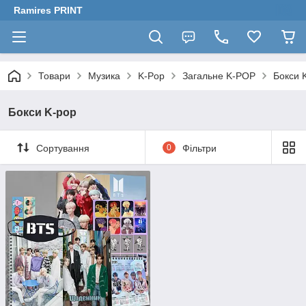
Ramires PRINT
Товари
Музика
K-Pop
Загальне K-POP
Бокси 
Бокси K-pop
Сортування
0
Фільтри