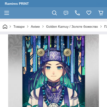
Ramires PRINT
Товари
Аніме
Golden Kamuy / Золоте божество
П