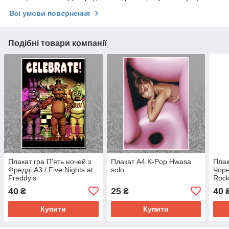
Всі умови повернення
Подібні товари компанії
Плакат гра П'ять ночей з
Плакат А4 K-Pop Hwasa
Плак
Фредді А3 / Five Nights at
solo
Чорн
Freddy’s
Rock
40
25
40
₴
₴
Купити
Купити