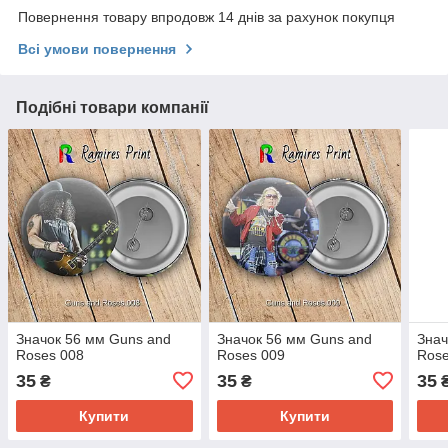
Повернення товару впродовж 14 днів за рахунок покупця
Всі умови повернення
Подібні товари компанії
Значок 56 мм Guns and
Значок 56 мм Guns and
Знач
Roses 008
Roses 009
Rose
35
35
35
₴
₴
Купити
Купити