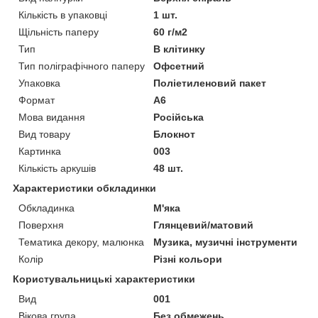
Кількість в упаковці
1 шт.
Щільність паперу
60 г/м2
Тип
В клітинку
Тип поліграфічного паперу
Офсетний
Упаковка
Поліетиленовий пакет
Формат
A6
Мова видання
Російська
Вид товару
Блокнот
Картинка
003
Кількість аркушів
48 шт.
Характеристики обкладинки
Обкладинка
М'яка
Поверхня
Глянцевий/матовий
Тематика декору, малюнка
Музика, музичні інструменти
Колір
Різні кольори
Користувальницькі характеристики
Вид
001
Вікова група
Без обмежень