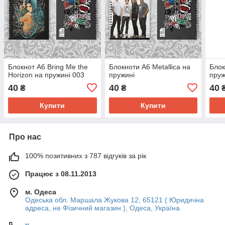
Блокнот А6 Bring Me the
Блокноти А6 Metallica на
Блок
Horizon на пружині 003
пружині
пруж
40
40
40
₴
₴
Купити
Купити
Про нас
100% позитивних з 787 відгуків за рік
Працює з 08.11.2013
м. Одеса
Одеська обл. Маршала Жукова 12, 65121 ( Юридична
адреса, не Фізичний магазин ), Одеса, Україна