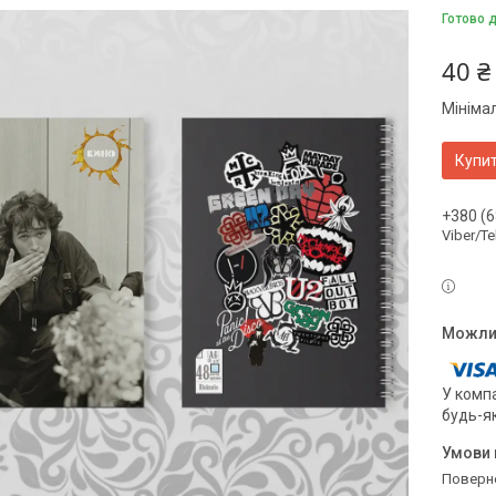
Готово 
40 ₴
Мініма
Купи
+380 (6
Viber/T
У компа
будь-я
поверн