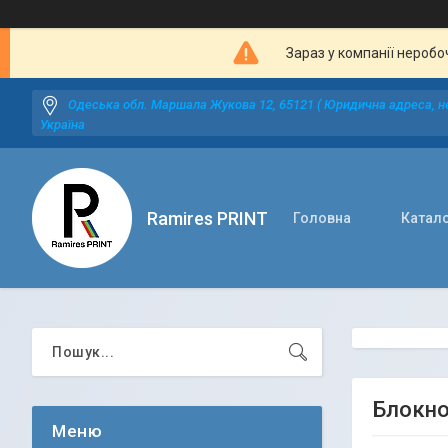
Зараз у компанії неробо
Одеська обл. Маршала Жукова 12, 65121 ( Юридична адреса, не
Україна
Ramires PRINT
Головна
Катал
Блокно