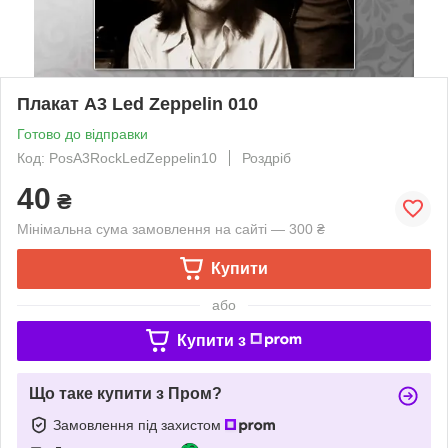
Плакат А3 Led Zeppelin 010
Готово до відправки
Код: PosА3RockLedZeppelin10
Роздріб
40
₴
Мінімальна сума замовлення на сайті — 300 ₴
Купити
або
Купити з
Що таке купити з Пром?
Замовлення під захистом