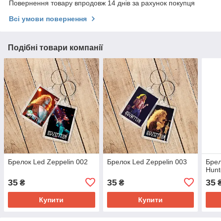
Повернення товару впродовж 14 днів за рахунок покупця
Всі умови повернення
Подібні товари компанії
Брелок Led Zeppelin 002
Брелок Led Zeppelin 003
Брел
Hunt
35
35
35
₴
₴
Купити
Купити