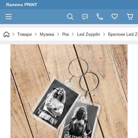
Ramires PRINT
Товари
Музика
Рок
Led Zepplin
Брелоки Led Z