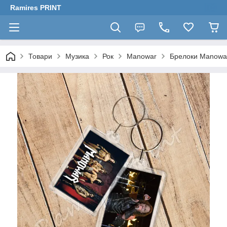
Ramires PRINT
Товари
Музика
Рок
Manowar
Брелоки Manowa