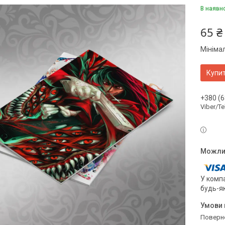
В наявн
65 ₴
Мініма
Купи
+380 (6
Viber/T
У компа
будь-я
поверн