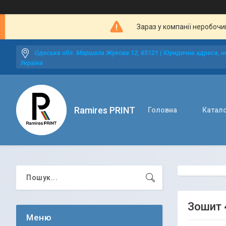
Зараз у компанії неробочи
Одеська обл. Маршала Жукова 12, 65121 ( Юридична адреса, не
Україна
Ramires PRINT
Головна
Катал
Зошит 4