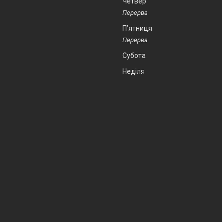
Четвер
Пʼятниця
Субота
Неділя