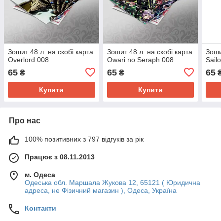
Зошит 48 л. на скобі карта
Зошит 48 л. на скобі карта
Зоши
Overlord 008
Owari no Seraph 008
Sail
65
65
65
₴
₴
Купити
Купити
Про нас
100% позитивних з 797 відгуків за рік
Працює з 08.11.2013
м. Одеса
Одеська обл. Маршала Жукова 12, 65121 ( Юридична
адреса, не Фізичний магазин ), Одеса, Україна
Контакти