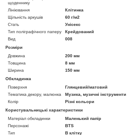
щоденнику
Лініювання
Клітинка
Щільність аркушів
60 г/м2
Стать
Унісекс
Тип поліграфічного паперу
Крейдований
Вид
008
Розміри
Довжина
200 мм
Товщина
8 мм
Ширина
150 мм
Обкладинка
Поверхня
Глянцевий/матовий
Тематика декору, малюнка
Музика, музичні інструменти
Колір
Різні кольори
Користувальницькі характеристики
Матеріал обкладинки
Маленький папір
Персонажі
BTS
Тип
В клітку