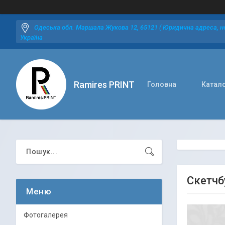
Одеська обл. Маршала Жукова 12, 65121 ( Юридична адреса, не
Україна
Ramires PRINT
Головна
Катал
Скетчбу
Фотогалерея