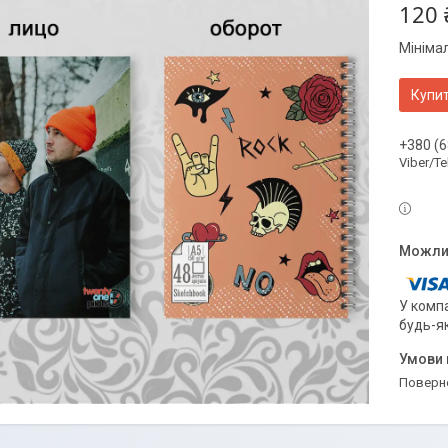
120 
Мініма
Купи
+380 (6
Viber/T
У компа
будь-я
поверн