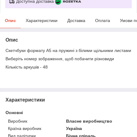
Доступна доставка
Опис
Характеристики
Доставка
Оплата
Умови п
Опис
Скетчбуки формату А5 на пружині з білими щільними листами
Виберіть номер зображення, щоб побачити різновиди
Кількість аркушів - 48
Характеристики
Основні
Виробник
Власне виробництво
Країна виробник
Україна
Вид палітурки
Бічна спіраль