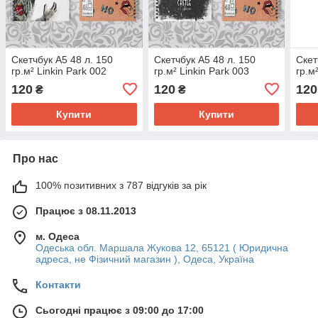
Скетчбук А5 48 л. 150
Скетчбук А5 48 л. 150
Скет
гр.м² Linkin Park 002
гр.м² Linkin Park 003
гр.м
120
120
120
₴
₴
Купити
Купити
Про нас
100% позитивних з 787 відгуків за рік
Працює з 08.11.2013
м. Одеса
Одеська обл. Маршала Жукова 12, 65121 ( Юридична
адреса, не Фізичний магазин ), Одеса, Україна
Контакти
Сьогодні працює з 09:00 до 17:00