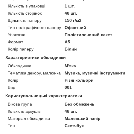
Кількість в упаковці
1 шт.
Кількість сторінок
48 шт.
Щільність паперу
150 г/м2
Тип поліграфічного паперу
Офсетний
Упаковка
Поліетиленовий пакет
Формат
A5
Колір паперу
Білий
Характеристики обкладинки
Обкладинка
М'яка
Тематика декору, малюнка
Музика, музичні інструменти
Колір
Різні кольори
Вид
001
Користувальницькі характеристики
Вікова група
Без обмежень
Кількість аркушів
48 шт.
Матеріал обкладинки
Маленький папір
Тип
Скетчбук