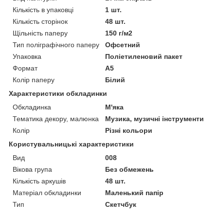
Кількість в упаковці
1 шт.
Кількість сторінок
48 шт.
Щільність паперу
150 г/м2
Тип поліграфічного паперу
Офсетний
Упаковка
Поліетиленовий пакет
Формат
A5
Колір паперу
Білий
Характеристики обкладинки
Обкладинка
М'яка
Тематика декору, малюнка
Музика, музичні інструменти
Колір
Різні кольори
Користувальницькі характеристики
Вид
008
Вікова група
Без обмежень
Кількість аркушів
48 шт.
Матеріал обкладинки
Маленький папір
Тип
Скетчбук