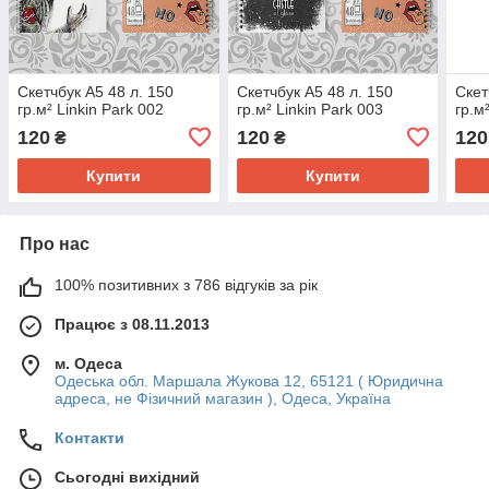
Скетчбук А5 48 л. 150
Скетчбук А5 48 л. 150
Скет
гр.м² Linkin Park 002
гр.м² Linkin Park 003
гр.м
120
120
120
₴
₴
Купити
Купити
Про нас
100% позитивних з 786 відгуків за рік
Працює з 08.11.2013
м. Одеса
Одеська обл. Маршала Жукова 12, 65121 ( Юридична
адреса, не Фізичний магазин ), Одеса, Україна
Контакти
Сьогодні вихідний