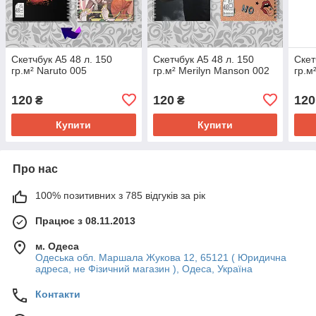
Скетчбук А5 48 л. 150
Скетчбук А5 48 л. 150
Скет
гр.м² Naruto 005
гр.м² Merilyn Manson 002
гр.м
120
120
120
₴
₴
Купити
Купити
Про нас
100% позитивних з 785 відгуків за рік
Працює з 08.11.2013
м. Одеса
Одеська обл. Маршала Жукова 12, 65121 ( Юридична
адреса, не Фізичний магазин ), Одеса, Україна
Контакти