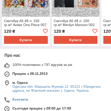
Скетчбук А5 48 л. 150
Скетчбук А5 48 л. 150
Скет
гр.м² Аніме One Piece 007
гр.м² Merilyn Manson 002
гр.м
120
120
120
₴
₴
Купити
Купити
Про нас
100% позитивних з 797 відгуків за рік
Працює з 08.11.2013
м. Одеса
Одеська обл. Маршала Жукова 12, 65121 ( Юридична
адреса, не Фізичний магазин ), Одеса, Україна
Контакти
Сьогодні працює з 09:00 до 17:00