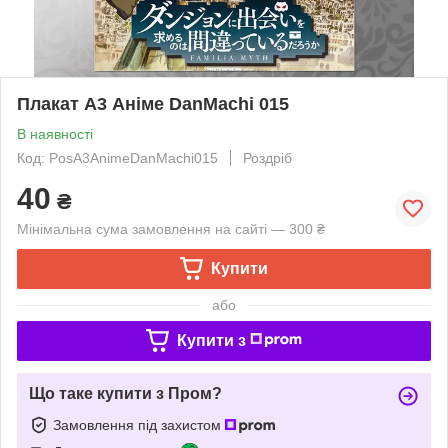
Плакат А3 Аніме DanMachi 015
В наявності
Код: PosА3AnimeDanMachi015
Роздріб
40
₴
Мінімальна сума замовлення на сайті — 300 ₴
Купити
або
Купити з
Що таке купити з Пром?
Замовлення під захистом