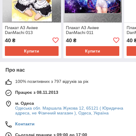
Плакат А3 Аніме
Плакат А3 Аніме
Плак
DanMachi 013
DanMachi 011
DanM
40
40
40
₴
₴
Купити
Купити
Про нас
100% позитивних з 797 відгуків за рік
Працює з 08.11.2013
м. Одеса
Одеська обл. Маршала Жукова 12, 65121 ( Юридична
адреса, не Фізичний магазин ), Одеса, Україна
Контакти
Сьогодні працює з 09:00 до 17:00