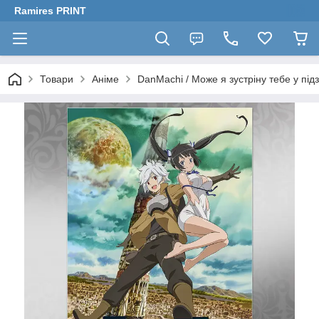
Ramires PRINT
Товари
Аніме
DanMachi / Може я зустріну тебе у під