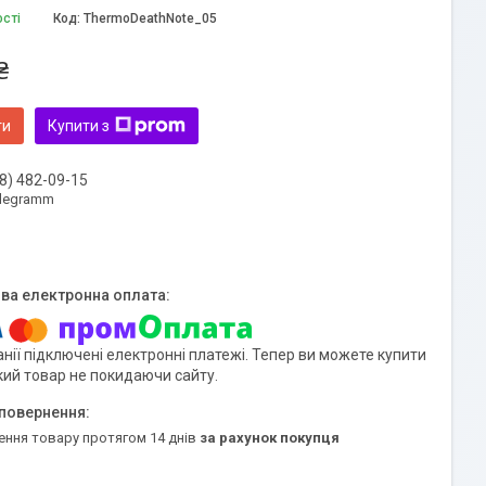
ості
Код:
ThermoDeathNote_05
₴
ти
Купити з
8) 482-09-15
elegramm
нії підключені електронні платежі. Тепер ви можете купити
кий товар не покидаючи сайту.
ення товару протягом 14 днів
за рахунок покупця