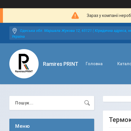
Зараз у компанії неро
Одеська обл. Маршала Жукова 12, 65121 ( Юридична адреса, не
Україна
Ramires PRINT
Головна
Катал
Термок