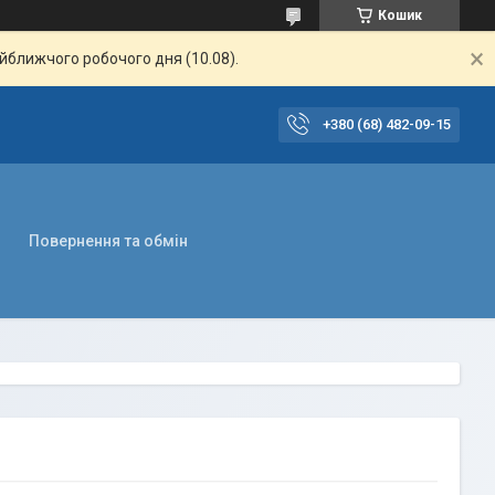
Кошик
айближчого робочого дня (10.08).
+380 (68) 482-09-15
Повернення та обмін