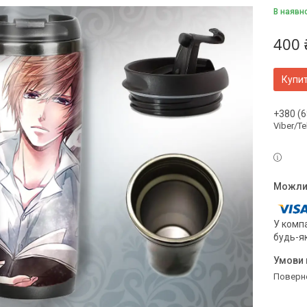
В наявн
400 
Купи
+380 (6
Viber/T
У компа
будь-я
поверн