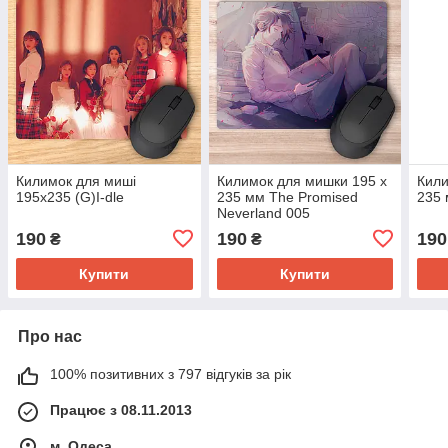
Килимок для миші
Килимок для мишки 195 х
Кили
195х235 (G)I-dle
235 мм The Promised
235 
Neverland 005
190
190
190
₴
₴
Купити
Купити
Про нас
100% позитивних з 797 відгуків за рік
Працює з 08.11.2013
м. Одеса