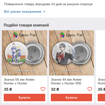
Повернення товару впродовж 14 днів за рахунок покупця
Всі умови повернення
Подібні товари компанії
Значок 56 мм Аніме
Значок 44 мм Аніме
Знач
Hunter x Hunter
Hunter x Hunter 008
Hunt
35
32
35
₴
₴
Купити
Купити