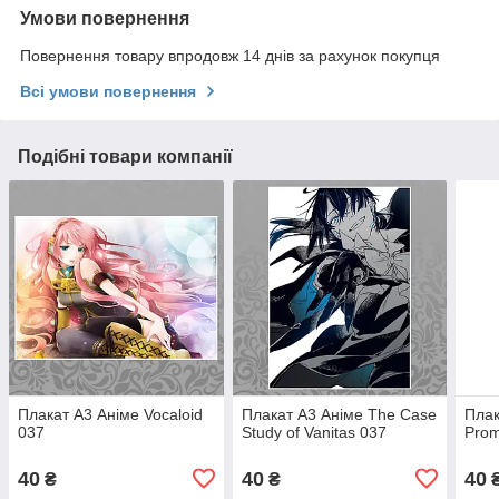
Умови повернення
Повернення товару впродовж 14 днів за рахунок покупця
Всі умови повернення
Подібні товари компанії
Плакат А3 Аніме Vocaloid
Плакат А3 Аніме The Case
Плак
037
Study of Vanitas 037
Prom
40
40
40
₴
₴