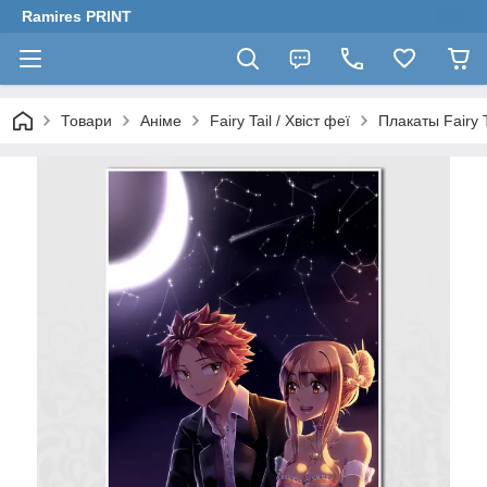
Ramires PRINT
Товари
Аніме
Fairy Tail / Хвіст феї
Плакаты Fairy T