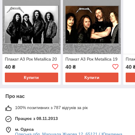
Плакат А3 Рок Metallica 20
Плакат А3 Рок Metallica 19
Плак
40
40
40
₴
₴
Купити
Купити
Про нас
100% позитивних з 787 відгуків за рік
Працює з 08.11.2013
м. Одеса
Одеська обл. Маршала Жукова 12, 65121 ( Юридична