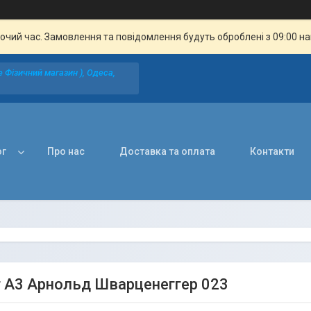
бочий час. Замовлення та повідомлення будуть оброблені з 09:00 н
 Фізичний магазин ), Одеса,
ог
Про нас
Доставка та оплата
Контакти
 А3 Арнольд Шварценеггер 023