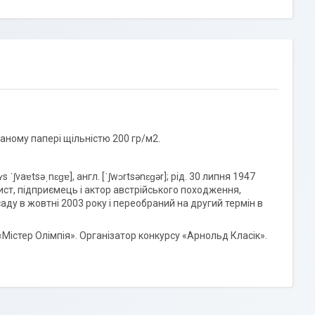
аному папері щільністю 200 гр/м2.
ʃvaɐtsəˌnɛɡɐ], англ. [ˈʃwɔrtsənɛɡər]; рід. 30 липня 1947
ист, підприємець і актор австрійського походження,
аду в жовтні 2003 року і переобраний на другий термін в
«Містер Олімпія». Організатор конкурсу «Арнольд Класік».