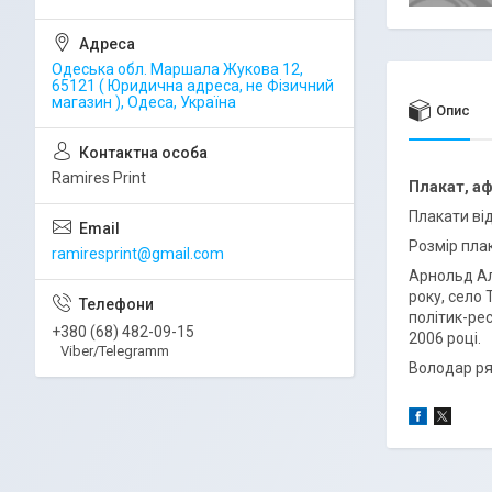
Одеська обл. Маршала Жукова 12,
65121 ( Юридична адреса, не Фізичний
магазин ), Одеса, Україна
Опис
Ramires Print
Плакат, а
Плакати ві
Розмір пла
ramiresprint@gmail.com
Арнольд Ало
року, село 
політик-рес
+380 (68) 482-09-15
2006 році.
Viber/Telegramm
Володар ряд