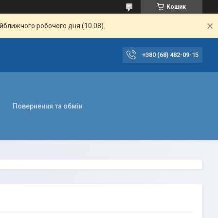
Кошик
айближчого робочого дня (10.08).
+380 (68) 482-09-15
Повернення та обмін