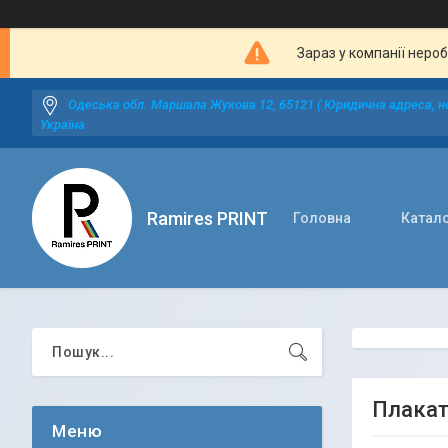
Зараз у компанії неро
Одеська обл. Маршала Жукова 12, 65121 ( Юридична адреса, не
Україна
Ramires PRINT
Головна
Катал
Плакат