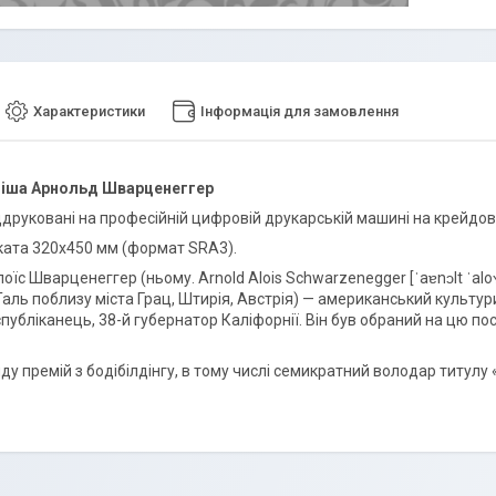
Характеристики
Інформація для замовлення
фіша Арнольд Шварценеггер
ддруковані на професійній цифровій друкарській машині на крейдов
ката 320х450 мм (формат SRA3).
їс Шварценеггер (ньому. Arnold Alois Schwarzenegger [ˈaɐnɔlt ˈaloʏs ˈ
Таль поблизу міста Грац, Штирія, Австрія) — американський культур
публіканець, 38-й губернатор Каліфорнії. Він був обраний на цю пос
у премій з бодібілдінгу, в тому числі семикратний володар титулу 