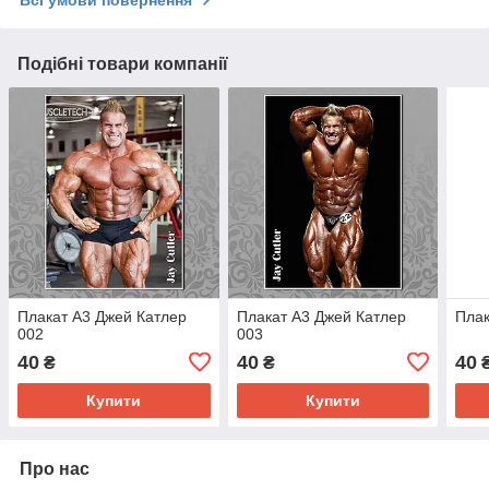
Всі умови повернення
Подібні товари компанії
Плакат А3 Джей Катлер
Плакат А3 Джей Катлер
Плак
002
003
40
40
40
₴
₴
Купити
Купити
Про нас