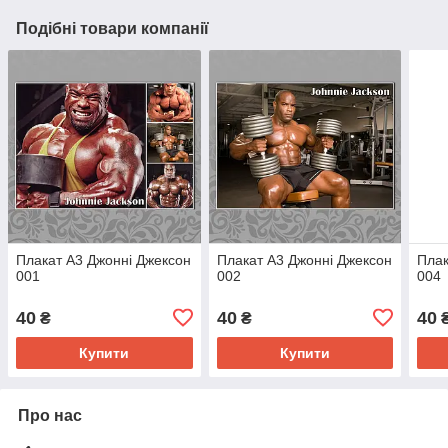
Подібні товари компанії
Плакат А3 Джонні Джексон
Плакат А3 Джонні Джексон
Плак
001
002
004
40
40
40
₴
₴
Купити
Купити
Про нас