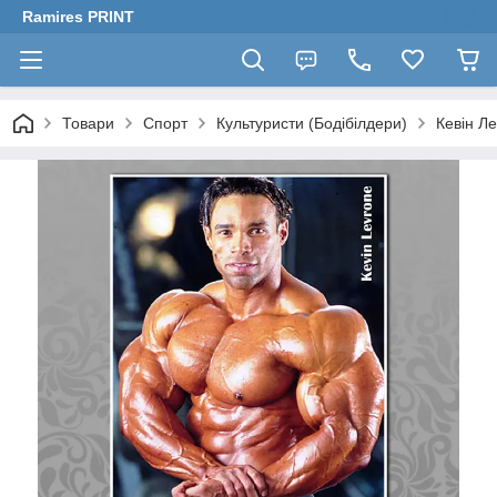
Ramires PRINT
Товари
Спорт
Культуристи (Бодібілдери)
Кевін Ле