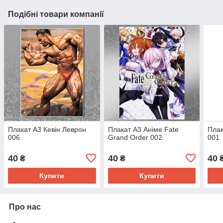
Подібні товари компанії
Плакат А3 Кевін Леврон
Плакат А3 Аніме Fate
Плак
006
Grand Order 002
001
40
40
40
₴
₴
Купити
Купити
Про нас