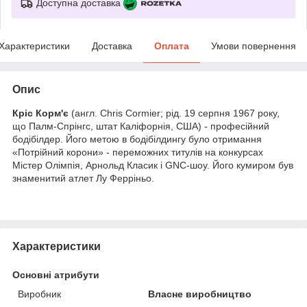
Доступна доставка
Характеристики
Доставка
Оплата
Умови повернення
Опис
Кріс Корм'є
(англ. Chris Cormier; рід. 19 серпня 1967 року,
що Палм-Спрінгс, штат Каліфорнія, США) - професійний
бодібілдер. Його метою в бодібілдингу було отримання
«Потрійний корони» - переможних титулів на конкурсах
Містер Олімпія, Арнольд Класик і GNC-шоу. Його кумиром був
знаменитий атлет Лу Ферріньо.
Характеристики
Основні атрибути
Виробник
Власне виробництво