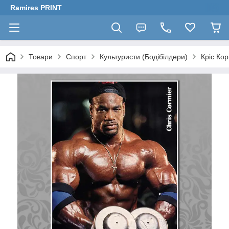
Ramires PRINT
Товари
Спорт
Культуристи (Бодібілдери)
Кріс Кор