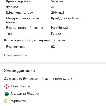
Країна виробник
Україна
Формат
A3
Щільність паперу
200 г/м2
Матеріал календаря/
Крейдований папір
плаката
Вид календаря/плаката
Настінний
Тип
Плакат
Користувальницькі характеристики
Вид плаката
03
Приховати
Умови доставки
Доставка здійснюється тільки по передоплаті.
Нова Пошта
Магазини Rozetka
Укрпошта