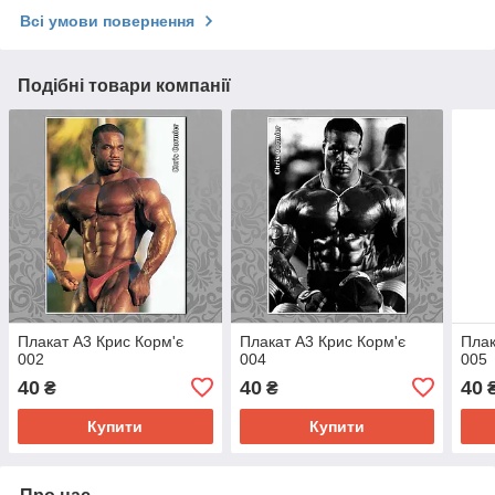
Всі умови повернення
Подібні товари компанії
Плакат А3 Крис Корм'є
Плакат А3 Крис Корм'є
Плак
002
004
005
40
40
40
₴
₴
Купити
Купити