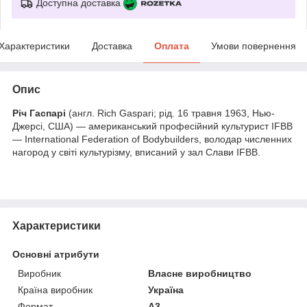
Доступна доставка
Характеристики
Доставка
Оплата
Умови повернення
Опис
Річ Гаспарі
(англ. Rich Gaspari; рід. 16 травня 1963, Нью-
Джерсі, США) — американський професійний культурист IFBB
— International Federation of Bodybuilders, володар численних
нагород у світі культурізму, вписаний у зал Слави IFBB.
Характеристики
Основні атрибути
Виробник
Власне виробництво
Країна виробник
Україна
Формат
A3