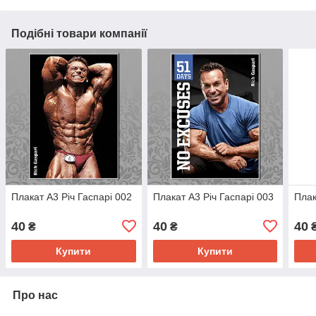
Подібні товари компанії
Плакат А3 Річ Гаспарі 002
Плакат А3 Річ Гаспарі 003
Плак
40
40
40
₴
₴
Купити
Купити
Про нас