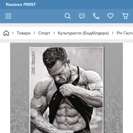
Ramires PRINT
Товари
Спорт
Культуристи (Бодібілдери)
Річ Гасп