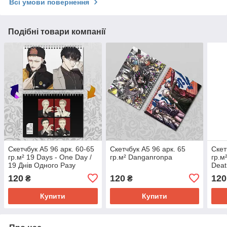
Всі умови повернення
Подібні товари компанії
Скетчбук А5 96 арк. 60-65
Скетчбук А5 96 арк. 65
Скет
гр.м² 19 Days - One Day /
гр.м² Danganronpa
гр.м
19 Днів Одного Разу
Deat
120
120
120
₴
₴
Купити
Купити