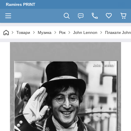
Ramires PRINT
Товари
Музика
Рок
John Lennon
Плакати Joh