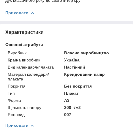
дух класичного року до свого інтер’єру!
Приховати
Характеристики
Основні атрибути
Виробник
Власне виробництво
Країна виробник
Україна
Вид календаря/плаката
Настінний
Матеріал календаря/
Крейдований папір
плаката
Покриття
Без покриття
Тип
Плакат
Формат
A3
Щільність паперу
200 г/м2
Різновид
007
Приховати