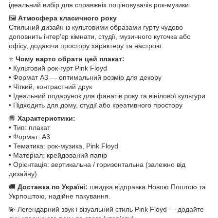
ідеальний вибір для справжніх поціновувачів рок-музики.
🖼
Атмосфера класичного року
Стильний дизайн із культовими образами гурту чудово
доповнить інтер’єр кімнати, студії, музичного куточка або
офісу, додаючи простору характеру та настрою.
⭐
Чому варто обрати цей плакат:
• Культовий рок-гурт Pink Floyd
• Формат A3 — оптимальний розмір для декору
• Чіткий, контрастний друк
• Ідеальний подарунок для фанатів року та вінілової культури
• Підходить для дому, студії або креативного простору
📘
Характеристики:
• Тип: плакат
• Формат: A3
• Тематика: рок-музика, Pink Floyd
• Матеріал: крейдований папір
• Орієнтація: вертикальна / горизонтальна (залежно від
дизайну)
🚚
Доставка по Україні:
швидка відправка Новою Поштою та
Укрпоштою, надійне пакування.
💫 Легендарний звук і візуальний стиль Pink Floyd — додайте