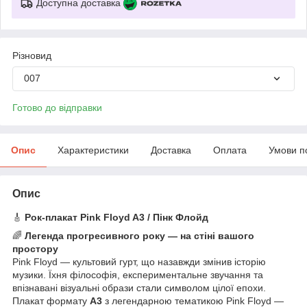
Доступна доставка
Різновид
007
Готово до відправки
Опис
Характеристики
Доставка
Оплата
Умови п
Опис
🎸
Рок-плакат Pink Floyd A3 / Пінк Флойд
🌈
Легенда прогресивного року — на стіні вашого
простору
Pink Floyd — культовий гурт, що назавжди змінив історію
музики. Їхня філософія, експериментальне звучання та
впізнавані візуальні образи стали символом цілої епохи.
Плакат формату
A3
з легендарною тематикою Pink Floyd —