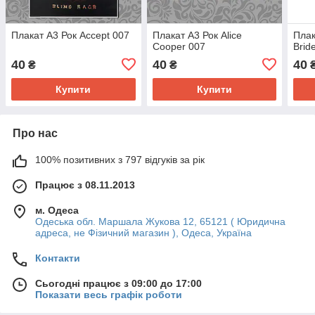
Плакат А3 Рок Accept 007
Плакат А3 Рок Alice
Плак
Cooper 007
Brid
40
40
40
₴
₴
Купити
Купити
Про нас
100% позитивних з 797 відгуків за рік
Працює з 08.11.2013
м. Одеса
Одеська обл. Маршала Жукова 12, 65121 ( Юридична
адреса, не Фізичний магазин ), Одеса, Україна
Контакти
Сьогодні працює з 09:00 до 17:00
Показати весь графік роботи