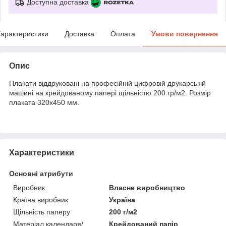
Доступна доставка
арактеристики
Доставка
Оплата
Умови повернення
Опис
Плакати віддруковані на професійній цифровій друкарській
машині на крейдованому папері щільністю 200 гр/м2. Розмір
плаката 320х450 мм.
Характеристики
Основні атрибути
Виробник
Власне виробництво
Країна виробник
Україна
Щільність паперу
200 г/м2
Матеріал календаря/
Крейдований папір