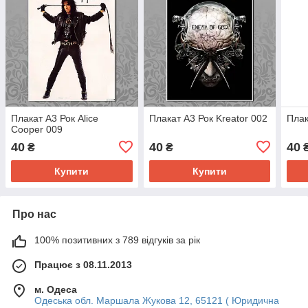
Плакат А3 Рок Alice
Плакат А3 Рок Kreator 002
Плак
Cooper 009
40
40
40
₴
₴
Купити
Купити
Про нас
100% позитивних з 789 відгуків за рік
Працює з 08.11.2013
м. Одеса
Одеська обл. Маршала Жукова 12, 65121 ( Юридична